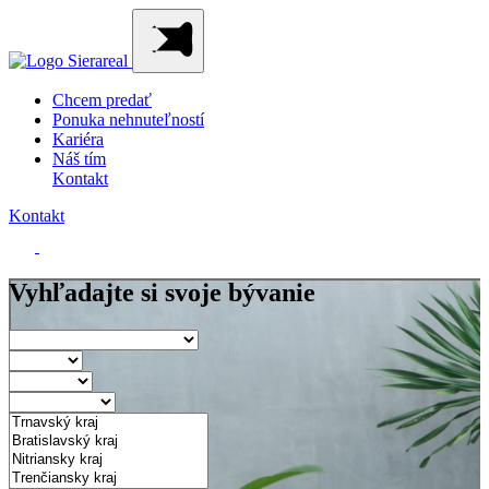
Chcem predať
Ponuka nehnuteľností
Kariéra
Náš tím
Kontakt
Kontakt
Vyhľadajte si svoje bývanie