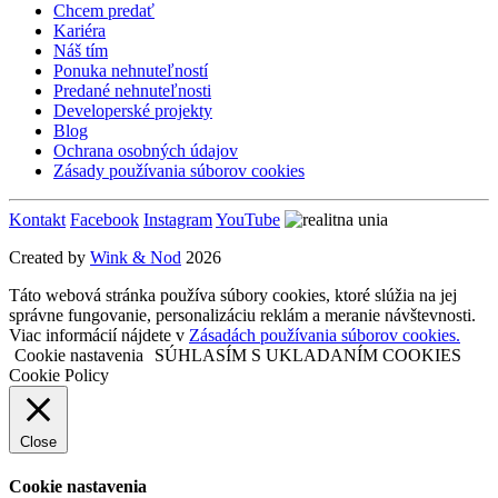
Chcem predať
Kariéra
Náš tím
Ponuka nehnuteľností
Predané nehnuteľnosti
Developerské projekty
Blog
Ochrana osobných údajov
Zásady používania súborov cookies
Kontakt
Facebook
Instagram
YouTube
Created by
Wink & Nod
2026
Táto webová stránka používa súbory cookies, ktoré slúžia na jej
správne fungovanie, personalizáciu reklám a meranie návštevnosti.
Viac informácií nájdete v
Zásadách používania súborov cookies.
Cookie nastavenia
SÚHLASÍM S UKLADANÍM COOKIES
Cookie Policy
Close
Cookie nastavenia