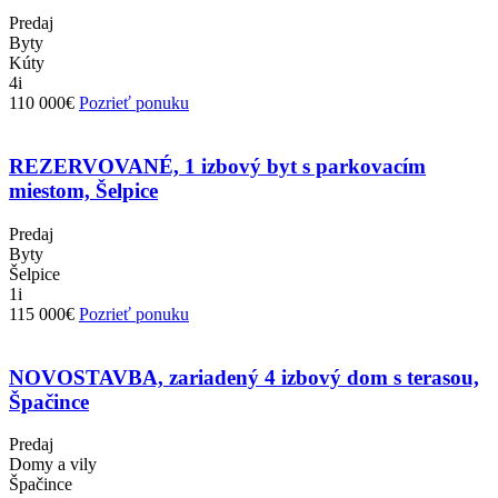
Predaj
Byty
Kúty
4i
110 000€
Pozrieť ponuku
REZERVOVANÉ, 1 izbový byt s parkovacím
miestom, Šelpice
Predaj
Byty
Šelpice
1i
115 000€
Pozrieť ponuku
NOVOSTAVBA, zariadený 4 izbový dom s terasou,
Špačince
Predaj
Domy a vily
Špačince