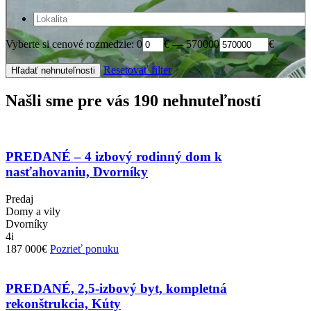
Vyberte si cenové rozmedzie:
0
€
—
570000
€
Resetovať filter
Hľadať nehnuteľnosti
Našli sme pre vás 190 nehnuteľností
PREDANÉ – 4 izbový rodinný dom k
nasťahovaniu, Dvorníky
Predaj
Domy a vily
Dvorníky
4i
187 000€
Pozrieť ponuku
PREDANÉ, 2,5-izbový byt, kompletná
rekonštrukcia, Kúty