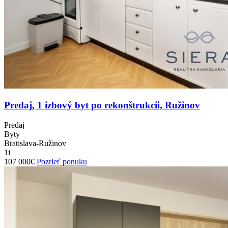
Predaj, 1 izbový byt po rekonštrukcii, Ružinov
Predaj
Byty
Bratislava-Ružinov
1i
107 000€
Pozrieť ponuku