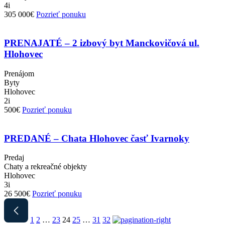
4i
305 000€
Pozrieť ponuku
PRENAJATÉ – 2 izbový byt Manckovičová ul.
Hlohovec
Prenájom
Byty
Hlohovec
2i
500€
Pozrieť ponuku
PREDANÉ – Chata Hlohovec časť Ivarnoky
Predaj
Chaty a rekreačné objekty
Hlohovec
3i
26 500€
Pozrieť ponuku
1
2
…
23
24
25
…
31
32