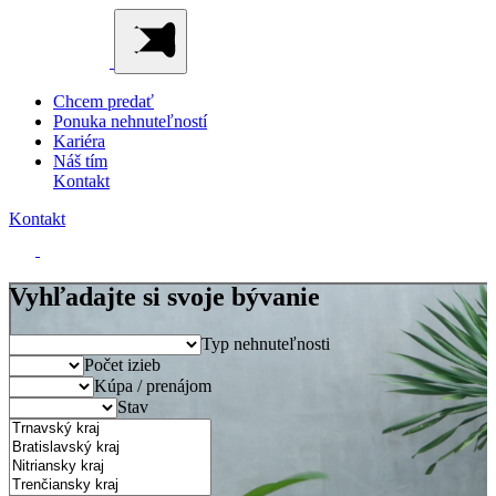
Chcem predať
Ponuka nehnuteľností
Kariéra
Náš tím
Kontakt
Kontakt
Vyhľadajte si svoje bývanie
Typ nehnuteľnosti
Počet izieb
Kúpa / prenájom
Stav