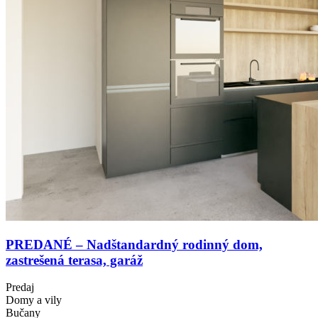
PREDANÉ – Nadštandardný rodinný dom,
zastrešená terasa, garáž
Predaj
Domy a vily
Bučany