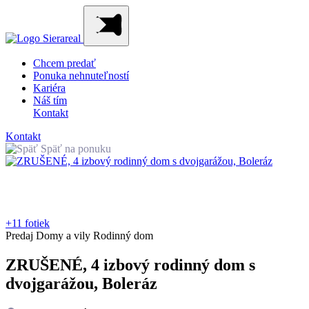
Chcem predať
Ponuka nehnuteľností
Kariéra
Náš tím
Kontakt
Kontakt
Späť na ponuku
+11 fotiek
Predaj
Domy a vily
Rodinný dom
ZRUŠENÉ, 4 izbový rodinný dom s
dvojgarážou, Boleráz