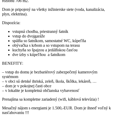
rozlohu 706 m2.
Dom je pripojený na všetky inžinierske siete (voda, kanalizácia,
plyn, elektrina).
Dispozícia:
vstupná chodba, priestranný šatník
vstup do dvojgaráže
spálňa so šatníkom, samostatné WC, kúpeľňa
obývačka s krbom a so vstupom na terasu
kuchyňa so špajzou a jedálňskou časťou
dve izby s kúpeľňou a šatníkom
BENEFITY:
– vstup do domu je bezbariérový zabezpečený kamerovým
systémom
– v obci sú detské ihriská, zeleň, škola, škôlka, lekáreň, …
– dom je v pokojnej časti obce
– v lokalite je kompletná občianska vybavenosť
Prenajíma sa kompletne zariadený (wifi, káblová televízia) !
Mesačný nájom s energiami je 1.500,-EUR. Dom je ihneď voľný k
nasťahovaniu !!!