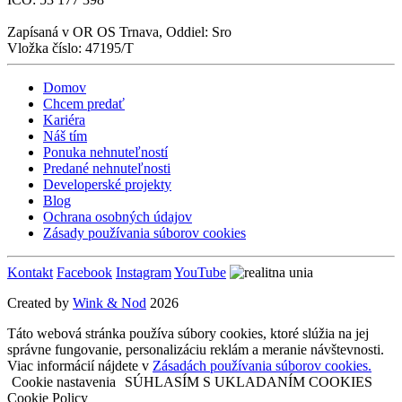
Zapísaná v OR OS Trnava, Oddiel: Sro
Vložka číslo: 47195/T
Domov
Chcem predať
Kariéra
Náš tím
Ponuka nehnuteľností
Predané nehnuteľnosti
Developerské projekty
Blog
Ochrana osobných údajov
Zásady používania súborov cookies
Kontakt
Facebook
Instagram
YouTube
Created by
Wink & Nod
2026
Táto webová stránka používa súbory cookies, ktoré slúžia na jej
správne fungovanie, personalizáciu reklám a meranie návštevnosti.
Viac informácií nájdete v
Zásadách používania súborov cookies.
Cookie nastavenia
SÚHLASÍM S UKLADANÍM COOKIES
Cookie Policy