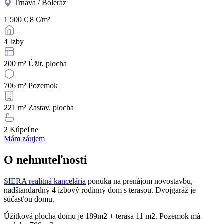
Trnava / Boleráz
1 500 €
8 €/m²
4
Izby
200 m²
Úžit. plocha
706 m²
Pozemok
221 m²
Zastav. plocha
2
Kúpeľne
Mám záujem
O nehnuteľnosti
SIERA realitná kancelária
ponúka na prenájom novostavbu,
nadštandardný 4 izbový rodinný dom s terasou. Dvojgaráž je
súčasťou domu.
Úžitková plocha domu je 189m2 + terasa 11 m2. Pozemok má