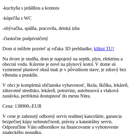
-kuchyňa s jedálňou a komora
-kúpeľňa s WC
-obývačka, spálňa, pracovňa, detská izba
-čiastočne podpivničený
Dom si môžete pozrieť aj vďaka 3D prehliadke,
klikni TU!
Na dvore je studňa, dom je napojený na septik, plyn, elektrinu a
obecnú vodu. Kúrenie je nové na plynový kotol. V dome sú
vymenené plastové okná inak je v pôvodnom stave, je zdravý bez
vlhnutia a prasklín.
V obci je kompletná občianska vybavenosť, škola, škôlka, lekáreň,
zdravotné stredisko, lekáreň, potraviny, autobusová a vlaková
zastávka, perfektná dostupnosť do mesta Nitra.
Cena: 138900,-EUR
V cene je zahrnutý odborný servis realitnej kancelárie, garancia
bezpečnej kúpy nehnuteľnosti, právny a katastrálny servis.
Odporučíme Vám odborníkov na financovanie a vyhotovenie
znaleckého posudku.