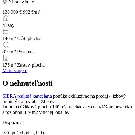
Nitra / Zbehy
138 900 €
992 €/m²
4
Izby
140 m²
Úžit. plocha
819 m²
Pozemok
175 m²
Zastav. plocha
Mám záujem
O nehnuteľnosti
SIERA realitná kancelária
ponúka exkluzívne na predaj 4 izbový
rodinný dom v obci Zbehy.
Dom má úžitkovú plochu 140 m2, nachádza sa na väčšom pozemku
s rozlohou 819 m2 v tichej lokalite.
Dispozícia:
-vstupná chodba, hala