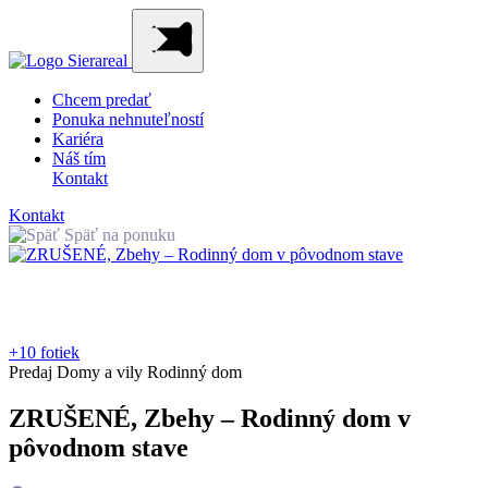
Chcem predať
Ponuka nehnuteľností
Kariéra
Náš tím
Kontakt
Kontakt
Späť na ponuku
+10 fotiek
Predaj
Domy a vily
Rodinný dom
ZRUŠENÉ, Zbehy – Rodinný dom v
pôvodnom stave