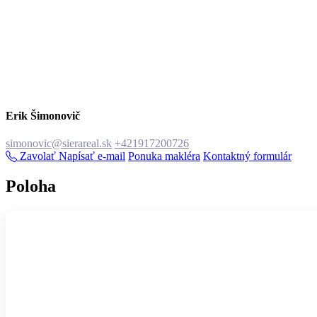
Erik Šimonovič
simonovic@sierareal.sk
+421917200726
Zavolať
Napísať e-mail
Ponuka makléra
Kontaktný formulár
Poloha