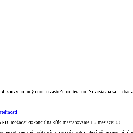
4 izbový rodinný dom so zastrešenou terasou. Novostavba sa nachádza
teľnosti
D, možnosť dokončiť na kľúč (nasťahovanie 1-2 mesiace) !!!
ermarket, kaviareň, reštaurácia, detské ihrisko, plaváreň, rekreačná z