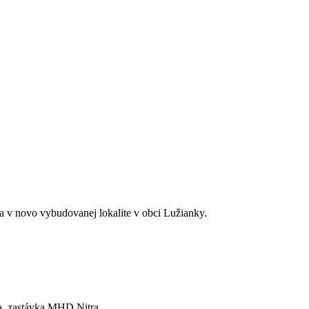
 v novo vybudovanej lokalite v obci Lužianky.
óna, zastávka MHD Nitra, …