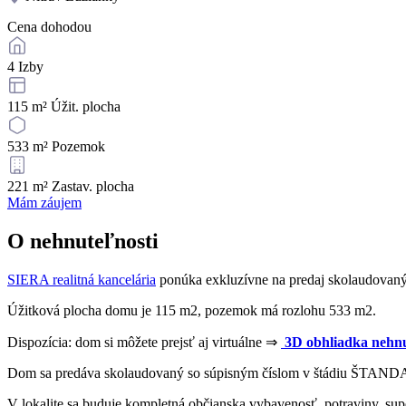
Cena dohodou
4
Izby
115 m²
Úžit. plocha
533 m²
Pozemok
221 m²
Zastav. plocha
Mám záujem
O nehnuteľnosti
SIERA realitná kancelária
ponúka exkluzívne na predaj skolaudovaný 
Úžitková plocha domu je 115 m2, pozemok má rozlohu 533 m2.
Dispozícia: dom si môžete prejsť aj virtuálne ⇒
3D obhliadka nehnu
Dom sa predáva skolaudovaný so súpisným číslom v štádiu ŠTANDAR
V lokalite sa buduje kompletná občianska vybavenosť, potraviny, sup