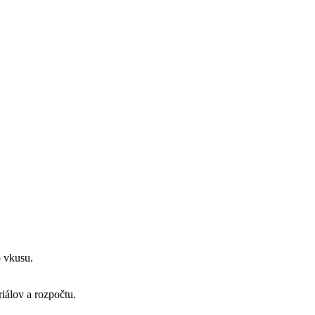
o vkusu.
riálov a rozpočtu.