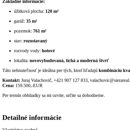
Základné informácie:
úžitková plocha:
120 m²
garáž:
35 m²
pozemok:
761 m²
stav:
rozostavaný
rozvody vody:
hotové
lokalita:
novovybudovaná, tichá a moderná štvrť
Táto nehnuteľnosť je ideálna pre tých, ktorí hľadajú
kombináciu kval
Kontakt:
Juraj Valachovič, +421 907 127 833, valachovic@sierareal
Cena:
159.500,-EUR
Pre termín obhliadky sa mi ozvite, určite sa dohodneme.
Detailné informácie
Vlastníctvo
osobné