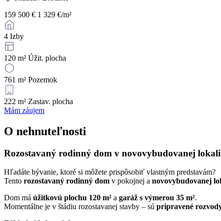
159 500 €
1 329 €/m²
4
Izby
120 m²
Úžit. plocha
761 m²
Pozemok
222 m²
Zastav. plocha
Mám záujem
O nehnuteľnosti
Rozostavaný rodinný dom v novovybudovanej lokalite
Hľadáte bývanie, ktoré si môžete prispôsobiť vlastným predstavám?
Tento
rozostavaný rodinný dom
v pokojnej a
novovybudovanej lok
Dom má
úžitkovú plochu 120 m²
a
garáž s výmerou 35 m²
.
Momentálne je v štádiu rozostavanej stavby – sú
pripravené rozvod