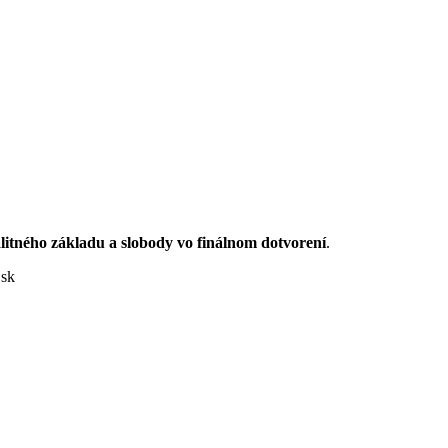
itného základu a slobody vo finálnom dotvorení
.
.sk