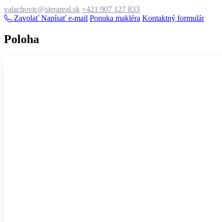
valachovic@sierareal.sk
+421 907 127 833
Zavolať
Napísať e-mail
Ponuka makléra
Kontaktný formulár
Poloha