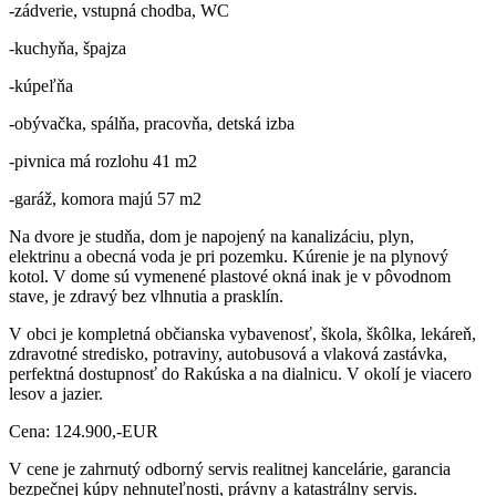
-zádverie, vstupná chodba, WC
-kuchyňa, špajza
-kúpeľňa
-obývačka, spálňa, pracovňa, detská izba
-pivnica má rozlohu 41 m2
-garáž, komora majú 57 m2
Na dvore je studňa, dom je napojený na kanalizáciu, plyn,
elektrinu a obecná voda je pri pozemku. Kúrenie je na plynový
kotol. V dome sú vymenené plastové okná inak je v pôvodnom
stave, je zdravý bez vlhnutia a prasklín.
V obci je kompletná občianska vybavenosť, škola, škôlka, lekáreň,
zdravotné stredisko, potraviny, autobusová a vlaková zastávka,
perfektná dostupnosť do Rakúska a na dialnicu. V okolí je viacero
lesov a jazier.
Cena: 124.900,-EUR
V cene je zahrnutý odborný servis realitnej kancelárie, garancia
bezpečnej kúpy nehnuteľnosti, právny a katastrálny servis.