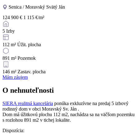
Senica / Moravský Svätý Ján
124 900 €
1 115 €/m²
5
Izby
112 m²
Úžit. plocha
891 m²
Pozemok
146 m²
Zastav. plocha
Mám záujem
O nehnuteľnosti
SIERA realitná kancelária
ponúka exkluzívne na predaj 5 izbový
rodinný dom v obci Moravský Sv. Ján .
Dom má úžitkovú plochu 112 m2, nachádza sa na väčšom pozemku
s rozlohou 891 m2 v tichej lokalite.
Dispozícia: