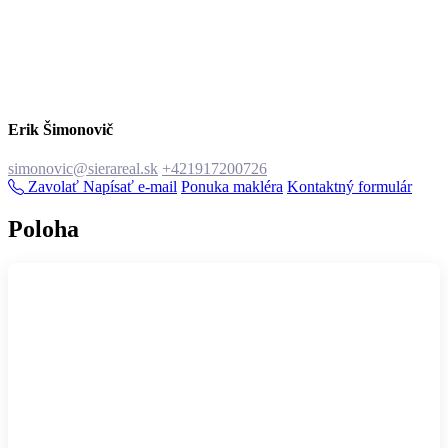
Erik Šimonovič
simonovic@sierareal.sk
+421917200726
Zavolať
Napísať e-mail
Ponuka makléra
Kontaktný formulár
Poloha