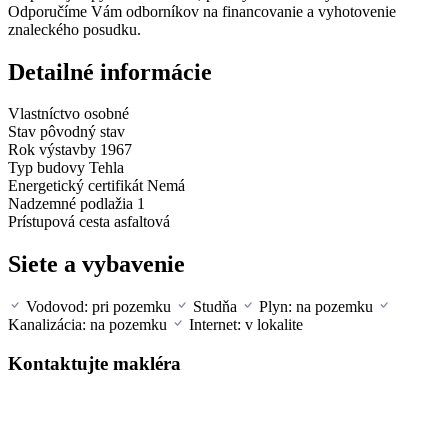
Odporučíme Vám odborníkov na financovanie a vyhotovenie
znaleckého posudku.
Detailné informácie
Vlastníctvo
osobné
Stav
pôvodný stav
Rok výstavby
1967
Typ budovy
Tehla
Energetický certifikát
Nemá
Nadzemné podlažia
1
Prístupová cesta
asfaltová
Siete a vybavenie
Vodovod: pri pozemku
Studňa
Plyn: na pozemku
Kanalizácia: na pozemku
Internet: v lokalite
Kontaktujte makléra