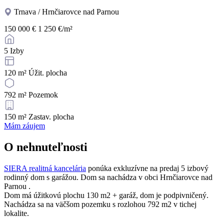
Trnava / Hrnčiarovce nad Parnou
150 000 €
1 250 €/m²
5
Izby
120 m²
Úžit. plocha
792 m²
Pozemok
150 m²
Zastav. plocha
Mám záujem
O nehnuteľnosti
SIERA realitná kancelária
ponúka exkluzívne na predaj 5 izbový
rodinný dom s garážou. Dom sa nachádza v obci Hrnčiarovce nad
Parnou .
Dom má úžitkovú plochu 130 m2 + garáž, dom je podpivničený.
Nachádza sa na väčšom pozemku s rozlohou 792 m2 v tichej
lokalite.