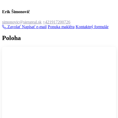
Erik Šimonovič
simonovic@sierareal.sk
+421917200726
Zavolať
Napísať e-mail
Ponuka makléra
Kontaktný formulár
Poloha