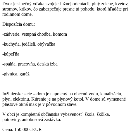
Dvor je slnečný vďaka svojeje Južnej orientácii, plný zelene, kvetov,
stromov, kríkov, čo zabezpečuje presne tú pohodu, ktorú hľadáte pri
rodinnom dome.
Dispozícia domu:
-zádverie, vstupná chodba, komora
-kuchyňa, jedáleň, obývačka
-kúpeľňa
-spálňa, pracovňa, detská izba
-pivnica, garáž
Inžinierske siete – dom je napojený na obecnú vodu, kanalizáciu,
plyn, elektrinu. Kúrenie je na plynový kotol. V dome sú vymenené
plastové okná inak je v pôvodnom stave.
V obci je kompletná občianska vybavenosť, škola, škôlka,
potraviny, autobusová zastávka.
Cena: 150.000,-EUR