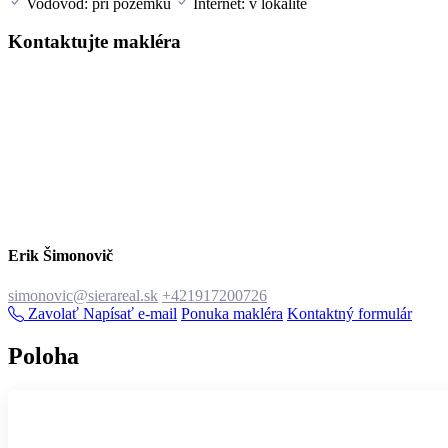
Vodovod: pri pozemku
Internet: v lokalite
Kontaktujte makléra
Erik Šimonovič
simonovic@sierareal.sk
+421917200726
Zavolať
Napísať e-mail
Ponuka makléra
Kontaktný formulár
Poloha