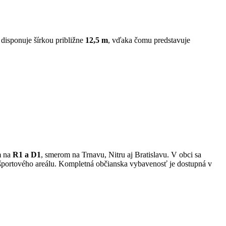
disponuje šírkou približne
12,5 m
, vďaka čomu predstavuje
m na
R1 a D1
, smerom na Trnavu, Nitru aj Bratislavu. V obci sa
i športového areálu. Kompletná občianska vybavenosť je dostupná v