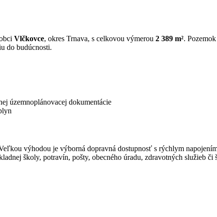
 obci
Vlčkovce
, okres Trnava, s celkovou výmerou
2 389 m²
. Pozemok 
iu do budúcnosti.
tnej územnoplánovacej dokumentácie
plyn
y. Veľkou výhodou je výborná dopravná dostupnosť s rýchlym napojení
ladnej školy, potravín, pošty, obecného úradu, zdravotných služieb č