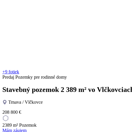
+9 fotiek
Predaj
Pozemky
pre rodinné domy
Stavebný pozemok 2 389 m² vo Vlčkovciac
Trnava / Vlčkovce
208 800 €
2389 m²
Pozemok
Mám záujem