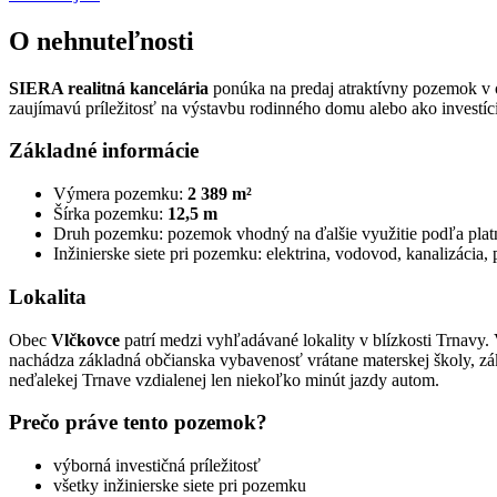
O nehnuteľnosti
SIERA realitná kancelária
ponúka na predaj atraktívny pozemok v
zaujímavú príležitosť na výstavbu rodinného domu alebo ako investíc
Základné informácie
Výmera pozemku:
2 389 m²
Šírka pozemku:
12,5 m
Druh pozemku: pozemok vhodný na ďalšie využitie podľa pla
Inžinierske siete pri pozemku: elektrina, vodovod, kanalizácia, 
Lokalita
Obec
Vlčkovce
patrí medzi vyhľadávané lokality v blízkosti Trnav
nachádza základná občianska vybavenosť vrátane materskej školy, zák
neďalekej Trnave vzdialenej len niekoľko minút jazdy autom.
Prečo práve tento pozemok?
výborná investičná príležitosť
všetky inžinierske siete pri pozemku