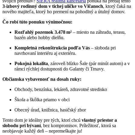
svojich predstáv?
SIERA realitná kancelária
ponúka na predaj
tento
3‑izbový rodinný dom v tichej uličke vo Vlčanoch
, ktorý čaká na
nového majiteľa, ktorý ho premení na pohodlný a útulný domov.
Čo robí túto ponuku výnimočnou:
Rozľahlý pozemok 3.478 m²
– miesto na záhradu, terasu,
bazén alebo hobby dielňu.
Kompletná rekonštrukcia podľa Vás
– sloboda pri
navrhovaní interiéru aj exteriéru.
Pokojná lokalita
, zároveň blízko Šale (pár minút autom) a v
rámci rýchlej dostupnosti do Galanty či Trnavy.
Občianska vybavenosť na dosah ruky:
Obchody, benzínka, lekáreň, zdravotné stredisko
Škola a škôlka priamo v obci
Obecný úrad, knižnica, hasičský zbor
Tento dom je ideálny pre tých, ktorí chcú
vlastný priestor a
slobodu pri bývaní
, bez kompromisov. Príležitosť, ktorá sa
neobjavuje každý deň – nepremeškajte ju!