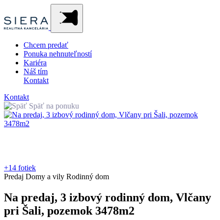
Chcem predať
Ponuka nehnuteľností
Kariéra
Náš tím
Kontakt
Kontakt
Späť na ponuku
+14 fotiek
Predaj
Domy a vily
Rodinný dom
Na predaj, 3 izbový rodinný dom, Vlčany
pri Šali, pozemok 3478m2