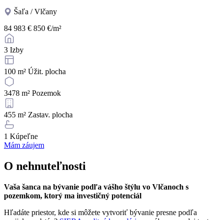
Šaľa / Vlčany
84 983 €
850 €/m²
3
Izby
100 m²
Úžit. plocha
3478 m²
Pozemok
455 m²
Zastav. plocha
1
Kúpeľne
Mám záujem
O nehnuteľnosti
Vaša šanca na bývanie podľa vášho štýlu vo Vlčanoch s
pozemkom, ktorý ma investičný potenciál
Hľadáte priestor, kde si môžete vytvoriť bývanie presne podľa